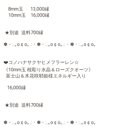
☆その他、ご希望の石でお作りいたしますので、ご相談い
ただければ見積もりをご提示させていただきます。
お一人お一人、あなた専用に心を込めて
富士山の麓でお作りします。
お値段は石によりますので、ご相談ください。
★レムリアンシードを、フラーレンの中にお入れすること
ができます。
レムリアンシード（レムリアン水晶）とは、古代文明レム
リアの叡智が刻み込まれていると言われている水晶ポイン
トです。
フラーレンの大きさに合ったレムリアンシードを選ぶの
で、お値段が変わります。
8mm玉用 3500縁
10mm玉用 4500縁
12mm玉用 5500縁