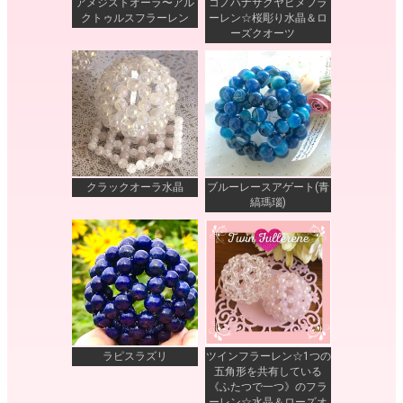
アメジストオーラ〜アル
コノハナサクヤヒメフラ
クトゥルスフラーレン
ーレン☆桜彫り水晶＆ロ
ーズクオーツ
クラックオーラ水晶
ブルーレースアゲート(青
縞瑪瑙)
ラピスラズリ
ツインフラーレン☆1つの
五角形を共有している
《ふたつで一つ》のフラ
ーレン☆水晶＆ローズオ