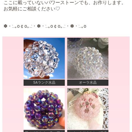
ここに載っていないパワーストーンでも、お作りします。
お気軽にご相談ください♡
✽・:..｡o￠o｡..:・✽・:..｡o￠o｡..:・✽・:..｡o
5Aランク水晶
オーラ水晶