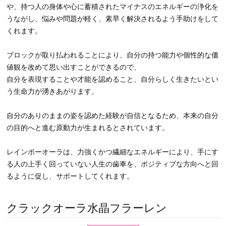
浄化
○潜在能力の開花
○自己表現力の強化
○自己成長を促し、自己実現を助ける
○価値観の変容
○宇宙意識と繋げやすくする
レインボーオーラの高い周波数のエネルギーは、部屋などの環境
や、持つ人の身体や心に蓄積されたマイナスのエネルギーの浄化を
うながし、悩みや問題が軽く、素早く解決されるよう手助けをして
くれます。
ブロックが取り払われることにより、自分の持つ能力や個性的な価
値観を改めて思い出すことができるので、
自分を表現することや才能を認めること、自分らしく生きたいとい
う生命力が湧きあがります。
自分のありのままの姿を認めた経験が自信となるため、本来の自分