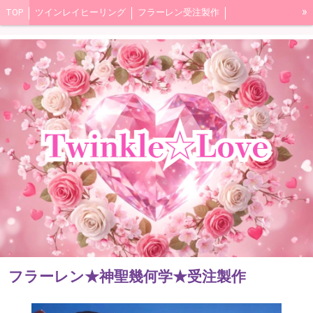
»
TOP
ツインレイヒーリング
フラーレン受注製作
フェアリーセラピスト講座
瀬織津姫のドラゴンパワーヒーリング＆アチューンメント
ディバインレイヒーリング
大天使ミカエル
インナーチャイルド
シルバーバイオレットフレイム
アフロディーテ
木花咲耶姫
アバンダンティア
天照大御神アチューンメント
自己紹介
女神のスピリチュアルアロマ＆ヒーリングコース
はじめてのアロマ講座
11/11ツインレイ統合ワーク＆ヒーリング
フラーレン★神聖幾何学★受注製作