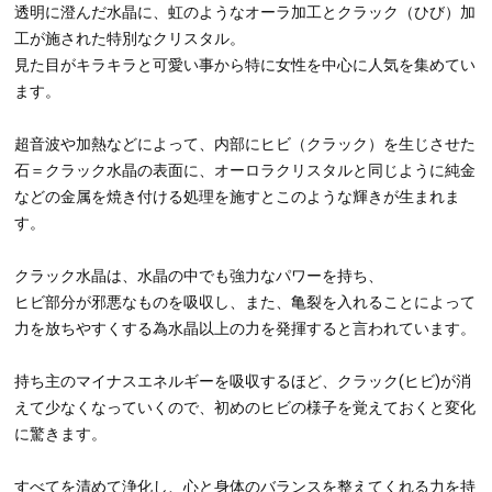
10,700
価格：
円
送料無料
6mm(石の大きさ)直径4cm
8mm(石の大きさ)直径5.5cm
10,700円
13,700円
10mm(石の大きさ)直径7cm
16,700円
12mm(石の大きさ)直径7.7cm
19,700円
在庫あり
数量：
カゴに入れる
商品の説明
透明に澄んだ水晶に、虹のようなオーラ加工とクラック（ひび）加
工が施された特別なクリスタル。