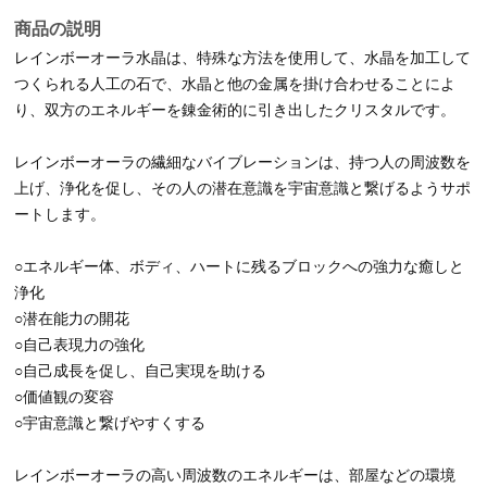
10mm玉(石の大きさ)直径約7cm
16,700円
12mm玉(石の大きさ)直径約7.7cm
19,700円
在庫あり
数量：
カゴに入れる
商品の説明
レインボーオーラ水晶は、特殊な方法を使用して、水晶を加工して
つくられる人工の石で、水晶と他の金属を掛け合わせることによ
り、双方のエネルギーを錬金術的に引き出したクリスタルです。
レインボーオーラの繊細なバイブレーションは、持つ人の周波数を
上げ、浄化を促し、その人の潜在意識を宇宙意識と繋げるようサポ
ートします。
○エネルギー体、ボディ、ハートに残るブロックへの強力な癒しと