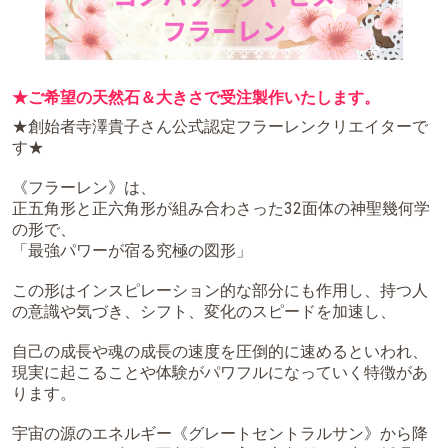
★ご希望の天然石＆大きさで受注製作いたします。
★創始者寺澤貴子さん公式認定フラーレンクリエイターで
す★
《フラーレン》は、
正五角形と正六角形が組み合わさった32面体の神聖幾何学
の形で、
「最強パワーが宿る究極の図形」
この形はインスピレーション的な部分にも作用し、持つ人
の意識や気づき、シフト、変化のスピードを加速し、
自己の成長や魂の成長の速度を圧倒的に速めるといわれ、
現実に起こることや体験がパワフルになっていく特徴があ
ります。
宇宙の源のエネルギー《グレートセントラルサン》から降