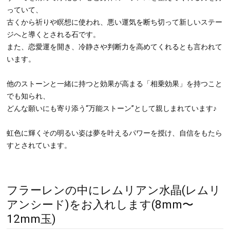
見た目がキラキラと可愛い事から特に女性を中心に人気を集めてい
ます。
超音波や加熱などによって、内部にヒビ（クラック）を生じさせた
石＝クラック水晶の表面に、オーロラクリスタルと同じように純金
などの金属を焼き付ける処理を施すとこのような輝きが生まれま
す。
クラック水晶は、水晶の中でも強力なパワーを持ち、
ヒビ部分が邪悪なものを吸収し、また、亀裂を入れることによって
力を放ちやすくする為水晶以上の力を発揮すると言われています。
持ち主のマイナスエネルギーを吸収するほど、クラック(ヒビ)が消
えて少なくなっていくので、初めのヒビの様子を覚えておくと変化
に驚きます。
すべてを清めて浄化し、心と身体のバランスを整えてくれる力を持
っていて、
古くから祈りや瞑想に使われ、悪い運気を断ち切って新しいステー