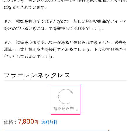
レムリアンシードはレムリアン水晶とも呼ばれる、古代レムリア大
陸の波動と記憶を有している水晶です。
古代レムリア大陸の愛と調和の叡智、そして後世の人々へのメッセ
ージが込められているとされています。
特に、石の表面にあるバーコード状の条線（レムリアンリッジ）に
情報が記録されていると言われています。
このクリスタルは、大地のエネルギーと宇宙のエネルギーを融合さ
せ、霊性や叡智を高め、肉体と精神を共鳴させるパワーを持ってい
ます。
持ち主が本当の自分を思い出し、覚醒するきっかけとなるとも言わ
れています。
常にそばに置いておくことで、より石と自分の波長を合わせていく
ことができ、深いレベルのメッセージや情報を感じ取ることが可能
になるとされています。