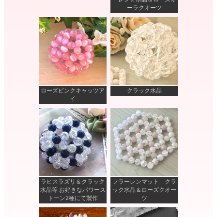
ーラクオーツ
ローズピンクキャッツア
クラック水晶
イ
ラピスラズリ＆クラック
フラーレンマット クラ
水晶等 お好きなパワース
ック水晶＆ローズクオー
トーン2種にて製作
ツ