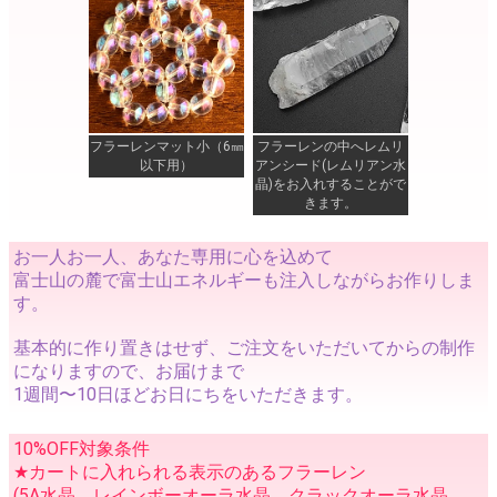
フラーレンマット小（6㎜
フラーレンの中へレムリ
以下用）
アンシード(レムリアン水
晶)をお入れすることがで
きます。
お一人お一人、あなた専用に心を込めて
富士山の麓で富士山エネルギーも注入しながらお作りしま
す。
基本的に作り置きはせず、ご注文をいただいてからの制作
になりますので、お届けまで
1週間〜10日ほどお日にちをいただきます。
10%OFF対象条件
★カートに入れられる表示のあるフラーレン
(5A水晶、レインボーオーラ水晶、クラックオーラ水晶、