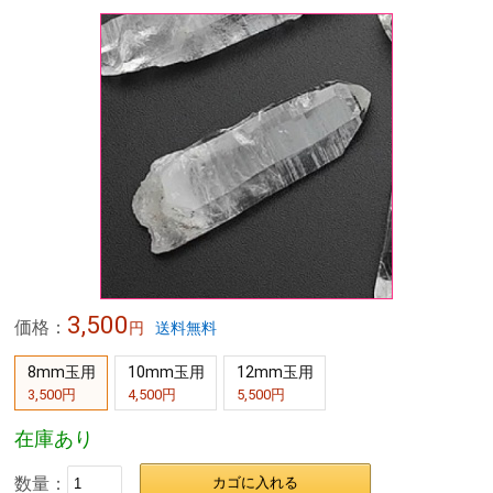
ジへと導くとされる石です。
また、恋愛運を開き、冷静さや判断力を高めてくれるとも言われて
います。
他のストーンと一緒に持つと効果が高まる「相乗効果」を持つこと
でも知られ、
どんな願いにも寄り添う“万能ストーン”として親しまれています♪
虹色に輝くその明るい姿は夢を叶えるパワーを授け、自信をもたら
すとされています。
フラーレンの中にレムリアン水晶(レムリ
アンシード)をお入れします(8mm〜
12mm玉)